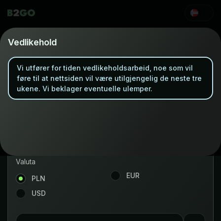
Øyeblikkelig kryptokjøp
Vedlikehold
Vi utfører for tiden vedlikeholdsarbeid, noe som vil
Buy
Swap
føre til at nettsiden vil være utilgjengelig de neste tre
ukene. Vi beklager eventuelle ulemper.
Crypto
Litecoin
Valuta
EUR
PLN
USD